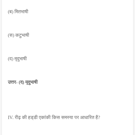
(ब) मितभाषी
(स) कटुभाषी
(द) मृदुभाषी
उत्तर- (द) मृदुभाषी
IV. रीढ़ की हड्‌डी एकांकी किस समस्या पर आधारित है?