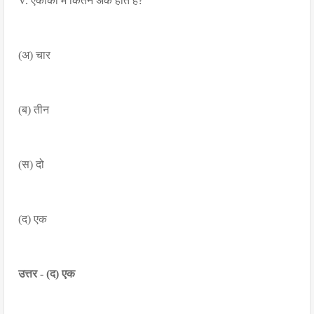
V. एकांकी में कितने अक होते है?
(अ) चार
(ब) तीन
(स) दो
(द) एक
उत्तर - (द) एक