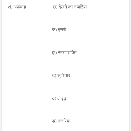
vi. अफवाह छ) देखने का नजरिया
ज) इसरो
झ) स्मरणशक्ति
ट) सुविचार
ठ) लड्डू
ड) नजरिया