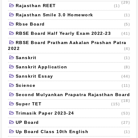
(29)
Rajasthan REET
(1)
Rajasthan Smile 3.0 Homework
(1)
Rbse Board
(5)
RBSE Board Half Yearly Exam 2022-23
(41)
RBSE Board Pratham Aakalan Prashan Patra
2022
(4)
Sanskrit
(1)
Sanskrit Application
(8)
Sanskrit Essay
(44)
Science
(11)
Second Mulyankan Prapatra Rajasthan Board
(18)
Super TET
(15)
Trimasik Paper 2023-24
(53)
UP Board
(27)
Up Board Class 10th English
(1)