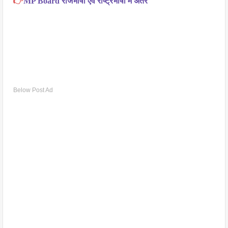
👉
MP Board राजभाषा एवं राष्ट्रभाषा में अंतर
Below Post Ad