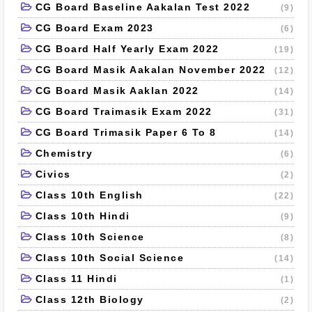
CG Board Baseline Aakalan Test 2022
(9)
CG Board Exam 2023
(6)
CG Board Half Yearly Exam 2022
(19)
CG Board Masik Aakalan November 2022
(12)
CG Board Masik Aaklan 2022
(14)
CG Board Traimasik Exam 2022
(31)
CG Board Trimasik Paper 6 To 8
(14)
Chemistry
(6)
Civics
(2)
Class 10th English
(22)
Class 10th Hindi
(9)
Class 10th Science
(8)
Class 10th Social Science
(14)
Class 11 Hindi
(1)
Class 12th Biology
(2)