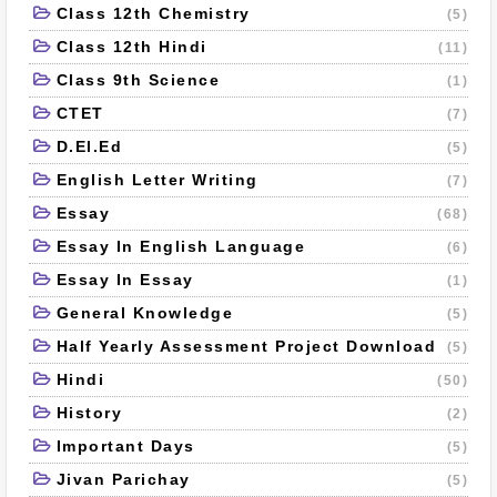
Class 12th Chemistry
(5)
Class 12th Hindi
(11)
Class 9th Science
(1)
CTET
(7)
D.El.Ed
(5)
English Letter Writing
(7)
Essay
(68)
Essay In English Language
(6)
Essay In Essay
(1)
General Knowledge
(5)
Half Yearly Assessment Project Download
(5)
Hindi
(50)
History
(2)
Important Days
(5)
Jivan Parichay
(5)